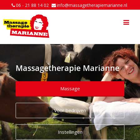
06 - 21 88 14 02
info@massagetherapiemarianne.nl
Me
Massagetherapie Marianne
Massage
Voor bedrijven
Instellingen